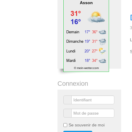
Asson
3
L
S
© mein-wetter.com
Connexion
Se souvenir de moi