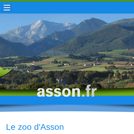
ACCUEIL / INFOS
MUNICIPALITÉ
VIE LOCALE
ENFANCE
TOURISME
HISTOIRE
Le zoo d'Asson