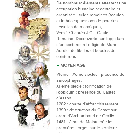
De nombreux éléments attestent une
occupation humaine sédentaire et
organisée : tuiles romaines (tegules
et imbrices), tessons de poteries,
tesselles de mosaïques,…
Vers 170 après J.C
. : Gaule
Romaine. Découverte sur l’oppidum
d’un sesterce à l’effigie de Marc
Aurèle, de fibules et boucles de
ceinturons.
MOYEN AGE
VIème -IXème siècles
: présence de
sarcophages.
XIIème siècle
: fortification de
l’oppidum ; présence du Castet
d’Asson.
1282
: charte d’affranchissement.
1399
: destruction du Castet sur
ordre d’Archambaud de Grailly.
1481
: Jean de Molou crée les
premières forges sur le territoire