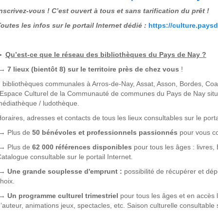
nscrivez-vous ! C’est ouvert à tous et sans tarification du prêt !
outes les infos sur le portail Internet dédié :
https://culture.paysd
►
Qu’est-ce que le réseau des bibliothèques du Pays de Nay ?
 7 lieux (bientôt 8) sur le territoire près de chez vous
!
 bibliothèques communales à Arros-de-Nay, Assat, Asson, Bordes, Coar
’Espace Culturel de la Communauté de communes du Pays de Nay situé 
édiathèque / ludothèque.
oraires, adresses et contacts de tous les lieux consultables sur le portai
→
Plus de
50 bénévoles et professionnels passionnés
pour vous co
→
Plus de
62 000 références disponibles
pour tous les âges : livres
atalogue consultable sur le portail Internet.
→ Une grande souplesse d'emprunt :
possibilité de récupérer et dé
hoix.
→ Un programme culturel trimestriel
pour tous les âges et en accès li
’auteur, animations jeux, spectacles, etc. Saison culturelle consultable su