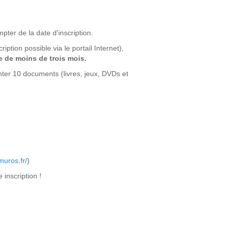
mpter de la date d'inscription.
iption possible via le portail Internet),
le de moins de trois mois.
nter 10 documents (livres, jeux, DVDs et
amuros.fr/
)
 inscription !