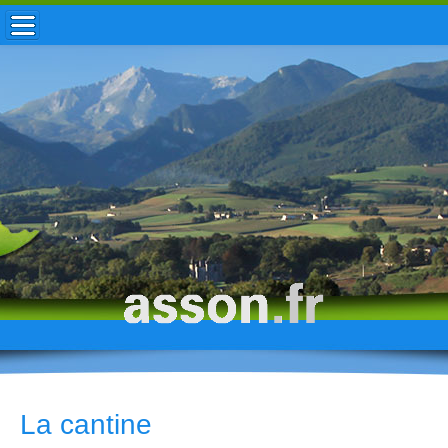
ACCUEIL / INFOS
MUNICIPALITÉ
VIE LOCALE
ENFANCE
TOURISME
HISTOIRE
La cantine