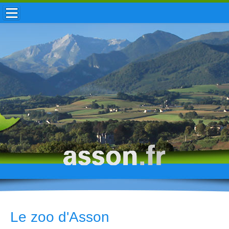
ACCUEIL / INFOS
MUNICIPALITÉ
VIE LOCALE
ENFANCE
TOURISME
HISTOIRE
Le zoo d'Asson