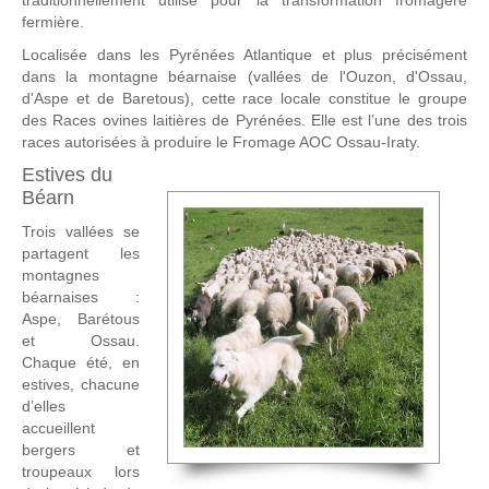
traditionnellement utilisé pour la transformation fromagère
fermière.
Localisée dans les Pyrénées Atlantique et plus précisément
dans la montagne béarnaise (vallées de l'Ouzon, d'Ossau,
d'Aspe et de Baretous), cette race locale constitue le groupe
des Races ovines laitières de Pyrénées. Elle est l’une des trois
races autorisées à produire le Fromage AOC Ossau-Iraty.
Estives du
Béarn
Trois vallées se
partagent les
montagnes
béarnaises :
Aspe, Barétous
et Ossau.
Chaque été, en
estives, chacune
d’elles
accueillent
bergers et
troupeaux lors