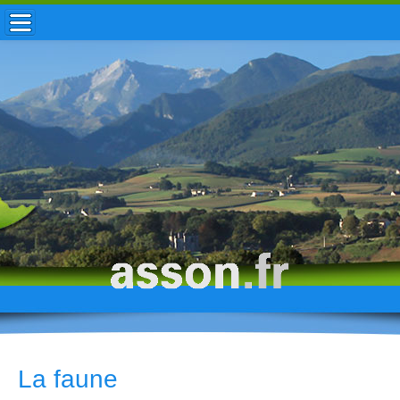
ACCUEIL / INFOS
MUNICIPALITÉ
VIE LOCALE
ENFANCE
TOURISME
HISTOIRE
La faune