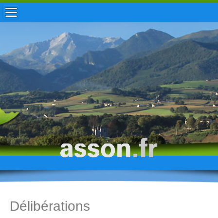
ACCUEIL / INFOS
MUNICIPALITÉ
VIE LOCALE
ENFANCE
TOURISME
HISTOIRE
Délibérations