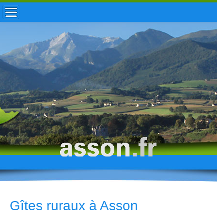
ACCUEIL / INFOS
MUNICIPALITÉ
VIE LOCALE
ENFANCE
TOURISME
HISTOIRE
Gîtes ruraux à Asson