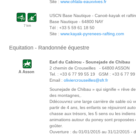
Site :
www.ohlala-eauxvives.fr
USCN Base Nautique -
Canoë-kayak et rafti
Base Nautique - 64800 NAY
7 km
Tél : +33 5 59 61 18 50
Site :
www.kayak-pyrenees-rafting.com
Equitation
- Randonnée équestre
Earl du Cabirou - Sounejade de Chibau
2 chemin de Crouseilles - 64800 ASSON
A Asson
Tel. : +33 6 77 99 55 19 GSM : +33 6 77 99
Email :
oliviercrouseilles@sfr.fr
Sounejade de Chibau » qui signifie « rêve de 
des montagnes,.
Ddécouvrez une large carrière de sable où vo
partir de 4 ans, les enfants se réjouiront au
chasse aux trésors, les 5 sens ou les indiens
animations autour du poney sont proposées et
goûter.
Ouverture : du 01/01/2015 au 31/12/2015 - 