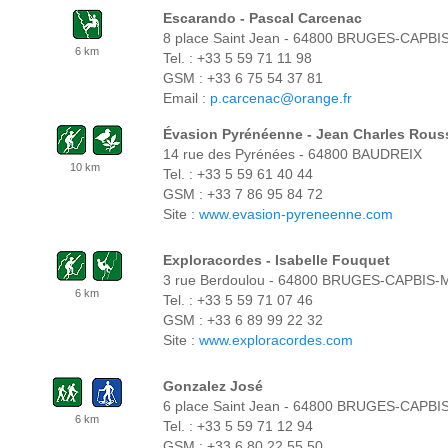
Escarando - Pascal Carcenac
8 place Saint Jean - 64800 BRUGES-CAPB
6 km
Tel. : +33 5 59 71 11 98
GSM : +33 6 75 54 37 81
Email :
p.carcenac@orange.fr
Évasion Pyrénéenne - Jean Charles Rous
14 rue des Pyrénées - 64800 BAUDREIX
10 km
Tel. : +33 5 59 61 40 44
GSM : +33 7 86 95 84 72
Site :
www.evasion-pyreneenne.com
Exploracordes - Isabelle Fouquet
3 rue Berdoulou - 64800 BRUGES-CAPBIS
6 km
Tel. : +33 5 59 71 07 46
GSM : +33 6 89 99 22 32
Site :
www.exploracordes.com
Gonzalez José
6 place Saint Jean - 64800 BRUGES-CAPB
6 km
Tel. : +33 5 59 71 12 94
GSM : +33 6 80 22 55 50