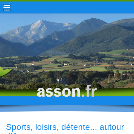
ACCUEIL / INFOS
MUNICIPALITÉ
VIE LOCALE
ENFANCE
TOURISME
HISTOIRE
Sports, loisirs, détente... autour