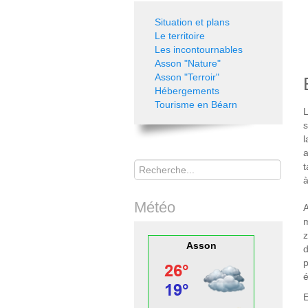
Situation et plans
Le territoire
Les incontournables
Asson "Nature"
Asson "Terroir"
Hébergements
Tourisme en Béarn
s
l
a
Rechercher
t
à
Météo
A
Asson
d
é
E