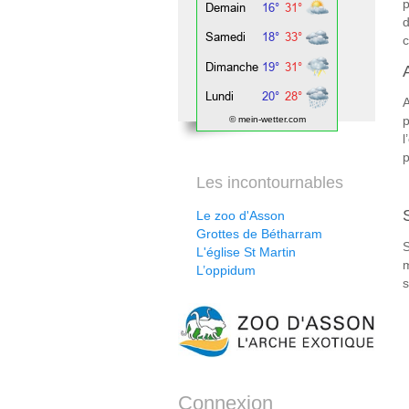
p
d
c
A
p
© mein-wetter.com
l
p
Les incontournables
Le zoo d'Asson
Grottes de Bétharram
S
L'église St Martin
m
L’oppidum
s
Connexion