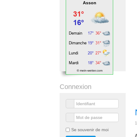
Asson
© mein-wetter.com
Connexion
1
Se souvenir de moi
A