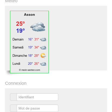
Météo
Asson
© mein-wetter.com
Connexion