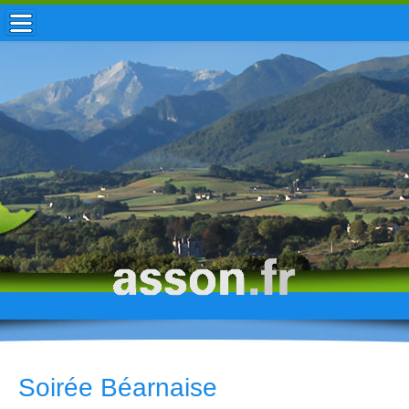
ACCUEIL / INFOS
MUNICIPALITÉ
VIE LOCALE
ENFANCE
TOURISME
HISTOIRE
Soirée Béarnaise