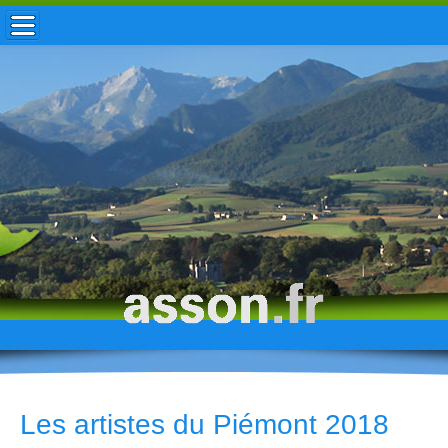
ACCUEIL / INFOS
MUNICIPALITÉ
VIE LOCALE
ENFANCE
TOURISME
HISTOIRE
Les artistes du Piémont 2018