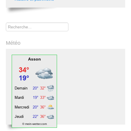
Rechercher
Météo
Asson
© mein-wetter.com