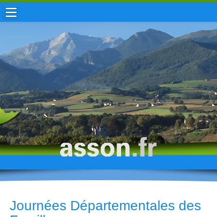
ACCUEIL / INFOS
MUNICIPALITÉ
VIE LOCALE
ENFANCE
TOURISME
HISTOIRE
Journées Départementales des