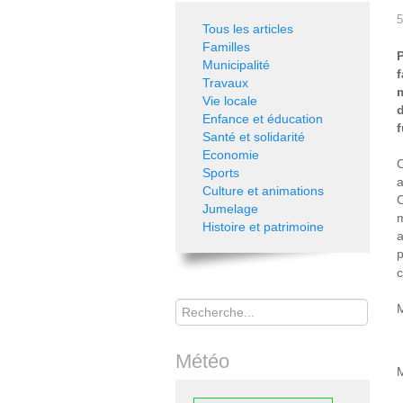
5
Tous les articles
Familles
P
Municipalité
Travaux
Vie locale
d
Enfance et éducation
f
Santé et solidarité
Economie
C
Sports
a
Culture et animations
C
Jumelage
m
Histoire et patrimoine
a
p
c
Rechercher
M
Météo
M