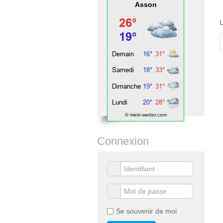
Asson
L
© mein-wetter.com
Connexion
Se souvenir de moi