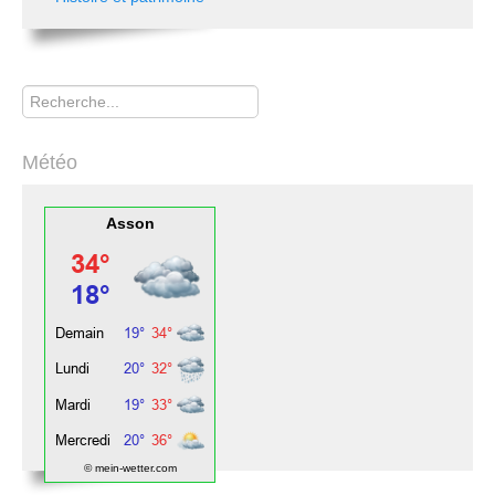
Rechercher
Météo
Asson
© mein-wetter.com