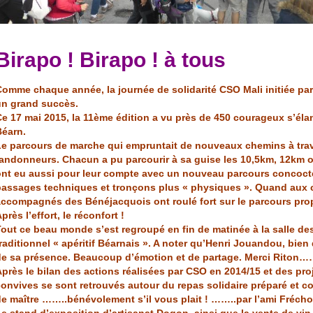
Birapo ! Birapo ! à tous
Comme chaque année, la journée de solidarité CSO Mali initiée pa
un grand succès.
e 17 mai 2015, la 11ème édition a vu près de 450 courageux s’élan
Béarn.
Le parcours de marche qui empruntait de nouveaux chemins à trave
randonneurs. Chacun a pu parcourir à sa guise les 10,5km, 12km 
ont eu aussi pour leur compte avec un nouveau parcours concocté 
passages techniques et tronçons plus « physiques ». Quand aux 
accompagnés des Bénéjacquois ont roulé fort sur le parcours prop
près l’effort, le réconfort !
out ce beau monde s’est regroupé en fin de matinée à la salle de
raditionnel « apéritif Béarnais ». A noter qu’Henri Jouandou, bien
de sa présence. Beaucoup d’émotion et de partage. Merci Riton
près le bilan des actions réalisées par CSO en 2014/15 et des proj
convives se sont retrouvés autour du repas solidaire préparé et 
e maître ……..bénévolement s’il vous plait ! ……..par l’ami Frécho