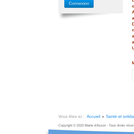
L
A
a
D
a
U
M
Vous êtes ici :
Accueil
Santé et solida
Copyright © 2020 Mairie d'Asson - Tous droits rése