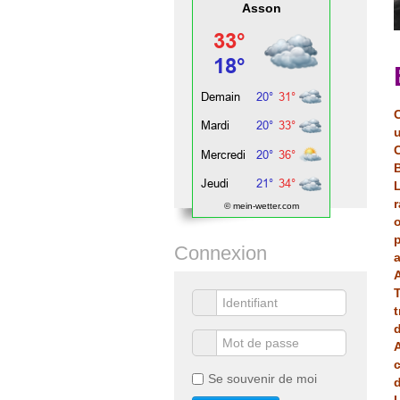
Asson
C
© mein-wetter.com
Connexion
A
T
t
A
Se souvenir de moi
d