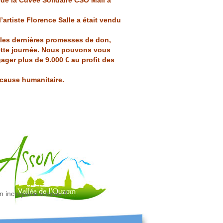
 de la Cuvée Solidaire CSO Mali a
artiste Florence Salle a était vendu
 les dernières promesses de don,
tte journée. Nous pouvons vous
ager plus de 9.000 € au profit des
a cause humanitaire.
 incroyable succès !!