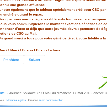
e stand d’exposition d’artisanat Dogon, ainsi que la vente de vin
connu une grande affluence.
 noter également que le tableau spécialement créé pour CSO par l’
u enchère durant le repas.
ès que nous aurons réglé les différents fournisseurs et récupéré
nous vous communiquerons le montant exact des bénéfices de ce
nnoncer d’ores et déjà que cette journée devrait permettre de dég
actions de CSO au Mali.
n grand merci a tous pour votre générosité et à votre fidélité à l
erci ! Merci ! Birapo ! Birapo ! à tous
Précédent
Suivant
rité
Journée Solidaire CSO Mali du dimanche 17 mai 2015: encore un
rvés -
Mentions légales
- Création
scom communication