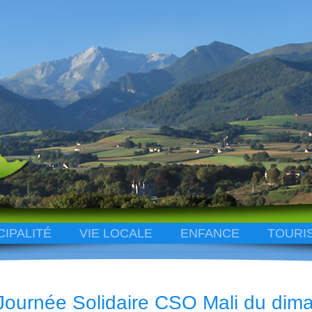
CIPALITÉ
VIE LOCALE
ENFANCE
TOURI
Journée Solidaire CSO Mali du dim