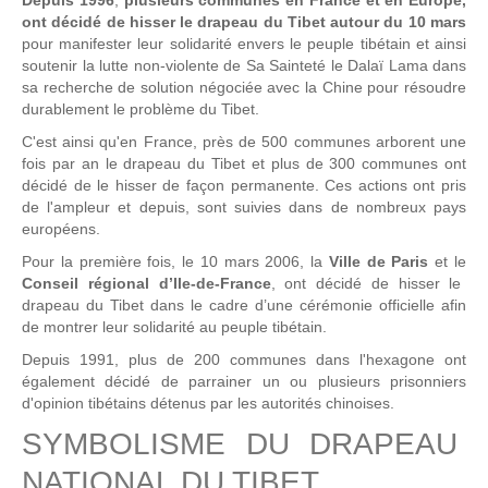
Depuis 1996
,
plusieurs communes en France et en Europe,
ont décidé de hisser le drapeau du Tibet autour du 10 mars
pour manifester leur solidarité envers le peuple tibétain et ainsi
soutenir la lutte non-violente de Sa Sainteté le Dalaï Lama dans
sa recherche de solution négociée avec la Chine pour résoudre
durablement le problème du Tibet.
C'est ainsi qu'en France, près de 500 communes arborent une
fois par an le drapeau du Tibet et plus de 300 communes ont
décidé de le hisser de façon permanente. Ces actions ont pris
de l'ampleur et depuis, sont suivies dans de nombreux pays
européens.
Pour la première fois, le 10 mars 2006, la
Ville
de Paris
et le
Conseil régional d’Ile-de-France
, ont décidé de hisser le
drapeau du Tibet dans le cadre d’une cérémonie officielle afin
de montrer leur solidarité au peuple tibétain.
Depuis 1991, plus de 200 communes dans l'hexagone ont
également décidé de parrainer un ou plusieurs prisonniers
d'opinion tibétains détenus par les autorités chinoises.
SYMBOLISME DU DRAPEAU
NATIONAL DU TIBET