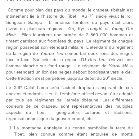
Comme pour bien des pays du monde, le drapeau tibétain est
e
intimement lié à l'histoire du Tibet. Au 7
siècle vivait le roi
Songtsen Gampo. L'immense territoire du pays était alors
divisé en plusieurs régions :
Go, Kyi, Tongdé et Young Gui
Midé
. Elles fournirent une armée de 2 860 000 hommes et
tinrent garnison aux frontières du pays. Le régiment de chaque
région possédait son étendard militaire. L'étendard du régiment
de la région de
Yeurou Teu
comportait deux lions des neiges
face à face. Sur celui de la région d’U
Rou Teu
s'élevait une
flamme blanche sur fond rouge. Le régiment de
Yérou Mé
a
pour étendard un lion des neiges debout bondissant vers le ciel.
e
Cette tradition s'est perpétuée jusqu'au début du 20
siècle.
e
Le XIII
Dalaï Lama créa l'actuel drapeau s'inspirant de ces
anciens étendards. Il en fit l'emblème officiel devant être adopté
par tous les régiments de l'armée tibétaine. Les différentes
couleurs de ce drapeau sont représentatives des multiples
aspects du Tibet : géographie, cultures et traditions,
organisation politique du gouvernement, etc.
La montagne enneigée au centre symbolise la terre du
Tibet, bien connue comme étant entourée de monts