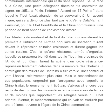
communauté internationale qui resta sans réponse. Seule face
à la Chine, une petite délégation tibétaine fut contrainte de
signer, en 1951, à Pékin, l’infâme “ Accord en 17 Points ” dans
lequel le Tibet faisait abandon de sa souveraineté. Un accord
inique, qui sera dénoncé plus tard par le XIVème Dalaï-lama. Il
s’ensuivit, pour le Tibet bouddhiste et la Chine communiste, une
période de neuf années de coexistence difficile.
Les Tibétains du nord-est et de l’est du Tibet, qui assistèrent les
premiers à l’intrusion de l’Armée populaire de libération, fuirent
devant la répression chinoise croissante et durent gagner les
zones rurales. C’est là qu’une résistance armée s’organisa,
laquelle se propagea bientôt dans tout le Tibet., les provinces de
l’Amdo et du Kham furent la scène d’un cycle résistance-
répression tristement célèbres dans la mémoire des tibétains. Il
contraignit des milliers de Tibétains à fuir vers le Tibet central et
vers Lhassa, relativement plus sûrs. Mais le ressentiment de
ces populations, engendré par l’arrogance avec laquelle la
Chine traitait le gouvernement tibétain, s’abreuvait encore des
récits de destruction des monastères et de massacres de lamas
et de moines que rapportaient les réfugiés venus du Tibet
oriental. Bientôt, le mécontentement qui couvait se traduisit par
une défiance ouverte à l’égard de la Chine communiste.