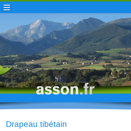
ACCUEIL / INFOS
MUNICIPALITÉ
VIE LOCALE
ENFANCE
TOURISME
HISTOIRE
Drapeau tibétain