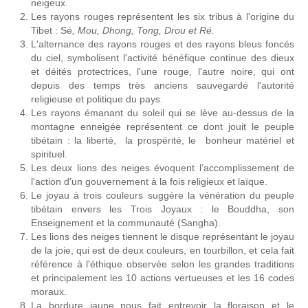
neigeux.
Les rayons rouges représentent les six tribus à l'origine du
Tibet : Sé
, Mou, Dhong, Tong, Drou et Ré.
L'alternance des rayons rouges et des rayons bleus foncés
du ciel, symbolisent l'activité bénéfique continue des dieux
et déités protectrices, l'une rouge, l'autre noire, qui ont
depuis des temps très anciens sauvegardé l'autorité
religieuse et politique du pays.
Les rayons émanant du soleil qui se lève au-dessus de la
montagne enneigée représentent ce dont jouit le peuple
tibétain : la liberté, la prospérité, le bonheur matériel et
spirituel.
Les deux lions des neiges évoquent l’accomplissement de
l'action d'un gouvernement à la fois religieux et laïque.
Le joyau à trois couleurs suggère la vénération du peuple
tibétain envers les Trois Joyaux : le Bouddha, son
Enseignement et la communauté (Sangha).
Les lions des neiges tiennent le disque représentant le joyau
de la joie, qui est de deux couleurs, en tourbillon, et cela fait
référence à l'éthique observée selon les grandes traditions
et principalement les 10 actions vertueuses et les 16 codes
moraux.
La bordure jaune nous fait entrevoir la floraison et le