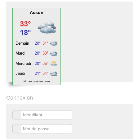
Asson
© mein-wetter.com
Connexion