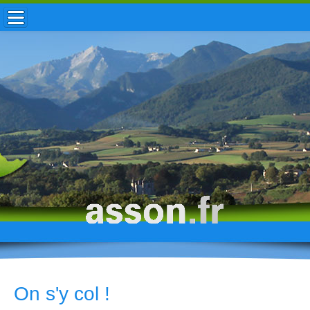
ACCUEIL / INFOS
MUNICIPALITÉ
VIE LOCALE
ENFANCE
TOURISME
HISTOIRE
On s'y col !