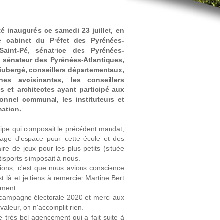
é inaugurés ce samedi 23 juillet, en
e cabinet du Préfet des Pyrénées-
Saint-Pé, sénatrice des Pyrénées-
, sénateur des Pyrénées-Atlantiques,
iubergé, conseillers départementaux,
s avoisinantes, les conseillers
s et architectes ayant participé aux
sonnel communal, les instituteurs et
ation.
uipe qui composait le précédent mandat,
ntage d'espace pour cette école et des
e de jeux pour les plus petits (située
tisports s'imposait à nous.
ions, c'est que nous avions conscience
est là et je tiens à remercier Martine Bert
ement.
 campagne électorale 2020 et merci aux
 valeur, on n'accomplit rien.
ce très bel agencement qui a fait suite à