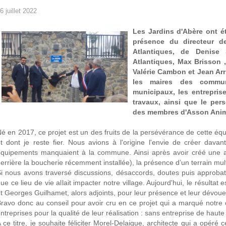
6 juillet 2022
Les Jardins d'Abère ont ét
présence du directeur d
Atlantiques, de Denise 
Atlantiques, Max Brisson 
Valérie Cambon et Jean Arr
les maires des commune
municipaux, les entreprise
travaux, ainsi que le per
des membres d'Asson Anim
é en 2017, ce projet est un des fruits de la persévérance de cette éq
t dont je reste fier. Nous avions à l'origine l'envie de créer dava
quipements manquaient à la commune. Ainsi après avoir créé une air
errière la boucherie récemment installée), la présence d’un terrain mul
i nous avons traversé discussions, désaccords, doutes puis approbat
ue ce lieu de vie allait impacter notre village. Aujourd'hui, le résultat 
t Georges Guilhamet, alors adjoints, pour leur présence et leur dévou
ravo donc au conseil pour avoir cru en ce projet qui a marqué notre
ntreprises pour la qualité de leur réalisation : sans entreprise de haute
 ce titre, je souhaite féliciter Morel-Delaigue, architecte qui a opéré 