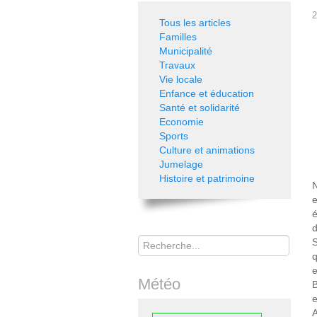
2
Tous les articles
Familles
Municipalité
Travaux
Vie locale
Enfance et éducation
Santé et solidarité
Economie
Sports
Culture et animations
Jumelage
Histoire et patrimoine
N
e
é
d
Rechercher
S
q
e
Météo
B
e
A