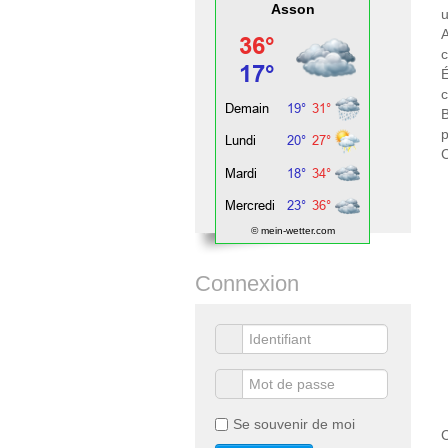
Asson
c
É
c
p
C
© mein-wetter.com
Connexion
Se souvenir de moi
C