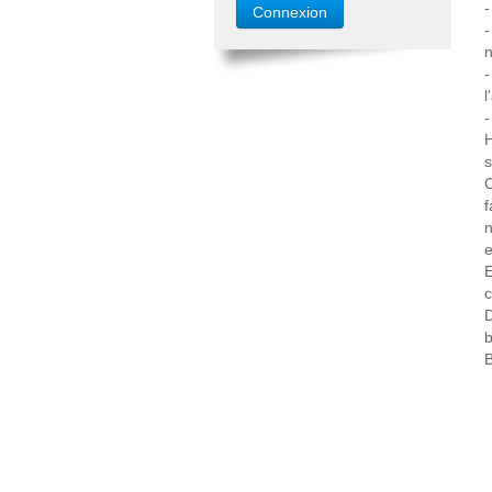
-
-
n
-
l
-
H
s
C
f
n
e
E
c
D
b
B