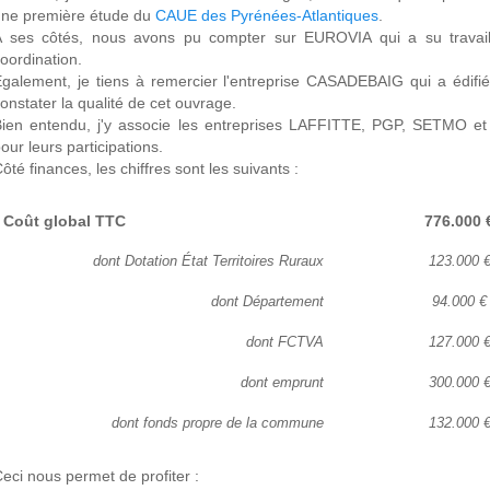
une première étude du
CAUE des Pyrénées-Atlantiques
.
A ses côtés, nous avons pu compter sur EUROVIA qui a su travaill
oordination.
galement, je tiens à remercier l'entreprise CASADEBAIG qui a édifié
onstater la qualité de cet ouvrage.
Bien entendu, j'y associe les entreprises LAFFITTE, PGP, SETMO e
our leurs participations.
ôté finances, les chiffres sont les suivants :
Coût global TTC
776.000 
dont Dotation État Territoires Ruraux
123.000 
dont Département
94.000 €
dont FCTVA
127.000 
dont emprunt
300.000 
dont fonds propre de la commune
132.000 
eci nous permet de profiter :