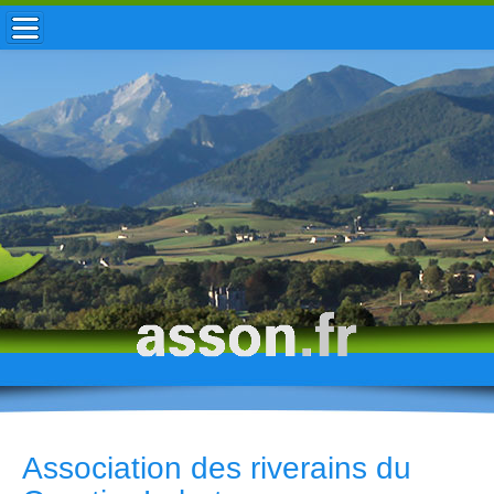
ACCUEIL / INFOS
MUNICIPALITÉ
VIE LOCALE
ENFANCE
TOURISME
HISTOIRE
Association des riverains du