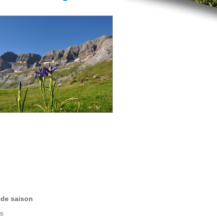
t de saison
es