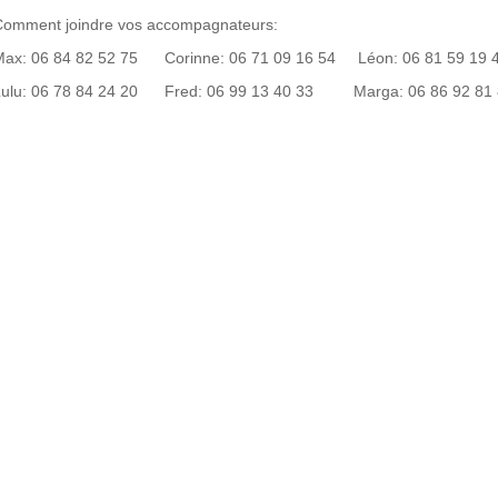
Comment joindre vos accompagnateurs:
Max: 06 84 82 52 75 Corinne: 06 71 09 16 54 Léon: 06 81 59 19 
Lulu: 06 78 84 24 20 Fred: 06 99 13 40 33 Marga: 06 86 92 81 