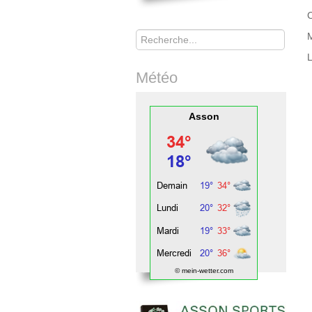
Rechercher
Météo
Asson
© mein-wetter.com