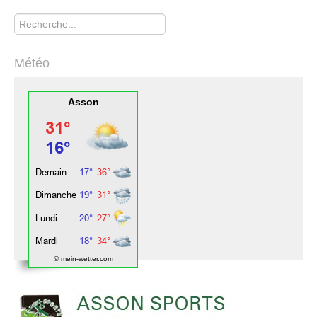
Rechercher
Météo
Asson
© mein-wetter.com