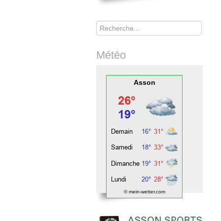
Rechercher
Météo
Asson
© mein-wetter.com