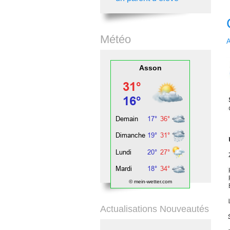
Météo
A
Asson
© mein-wetter.com
Actualisations Nouveautés