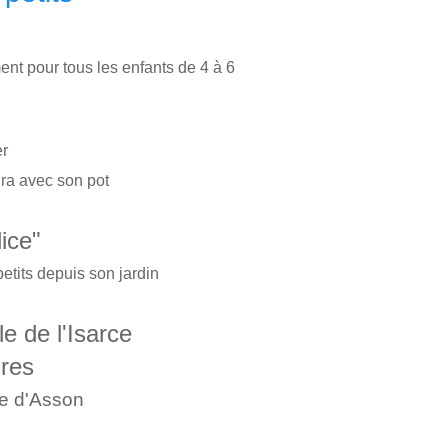
nt pour tous les enfants de 4 à 6
er
ira avec son pot
lice"
petits depuis son jardin
le de l'Isarce
ures
ie d'Asson