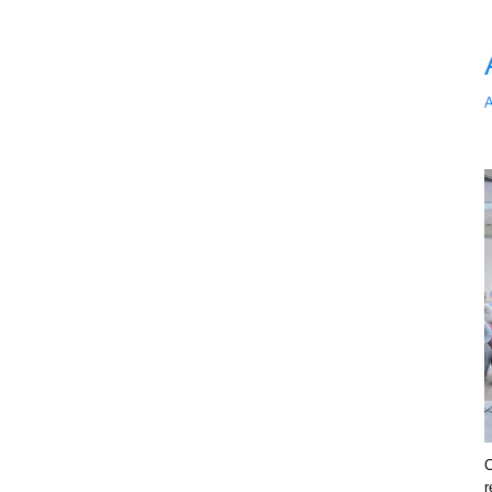
A
C
r