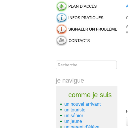
A
C
A
v
Rechercher
je navigue
comme je suis
un nouvel arrivant
un touriste
un sénior
un jeune
un parent d’élève