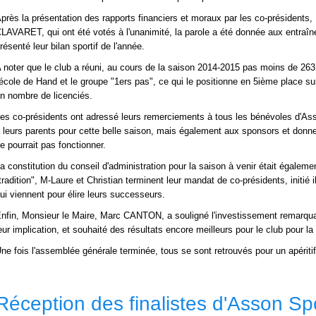
près la présentation des rapports financiers et moraux par les co-président
LAVARET, qui ont été votés à l'unanimité, la parole a été donnée aux entraîne
résenté leur bilan sportif de l'année.
 noter que le club a réuni, au cours de la saison 2014-2015 pas moins de 263 
'école de Hand et le groupe "1ers pas", ce qui le positionne en 5ième place s
n nombre de licenciés.
es co-présidents ont adressé leurs remerciements à tous les bénévoles d'Ass
 leurs parents pour cette belle saison, mais également aux sponsors et donn
e pourrait pas fonctionner.
a constitution du conseil d'administration pour la saison à venir était égaleme
tradition", M-Laure et Christian terminent leur mandat de co-présidents, initié 
ui viennent pour élire leurs successeurs.
nfin, Monsieur le Maire, Marc CANTON, a souligné l'investissement remarqua
eur implication, et souhaité des résultats encore meilleurs pour le club pour la
ne fois l'assemblée générale terminée, tous se sont retrouvés pour un apéritif 
Réception des finalistes d'Asson Sp