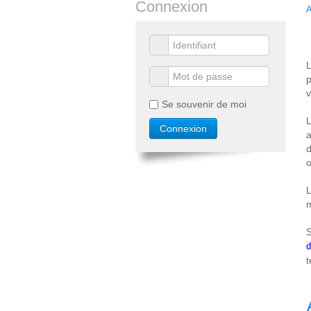
Connexion
A
L
p
v
Se souvenir de moi
L
a
d
o
L
m
S
d