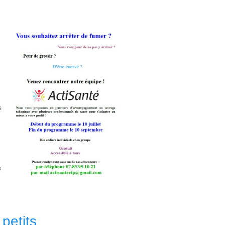
s
s
petits