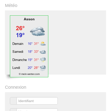
Météo
Asson
© mein-wetter.com
Connexion