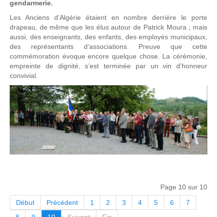
gendarmerie.
Les Anciens d’Algérie étaient en nombre derrière le porte
drapeau, de même que les élus autour de Patrick Moura ; mais
aussi, des enseignants, des enfants, des employés municipaux,
des représentants d’associations. Preuve que cette
commémoration évoque encore quelque chose. La cérémonie,
empreinte de dignité, s’est terminée par un vin d’honneur
convivial.
Page 10 sur 10
Début
Précédent
1
2
3
4
5
6
7
8
9
10
Suivant
Fin