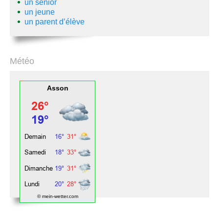
un sénior
un jeune
un parent d’élève
Météo
Asson
© mein-wetter.com