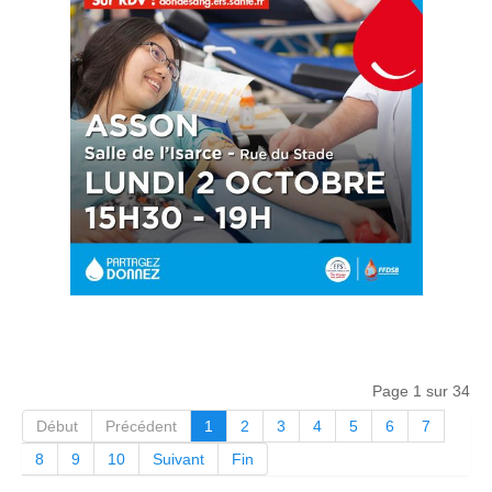
Page 1 sur 34
Début
Précédent
1
2
3
4
5
6
7
8
9
10
Suivant
Fin