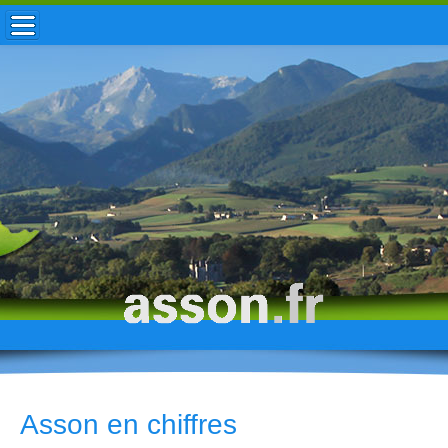
ACCUEIL / INFOS
MUNICIPALITÉ
VIE LOCALE
ENFANCE
TOURISME
HISTOIRE
Asson en chiffres