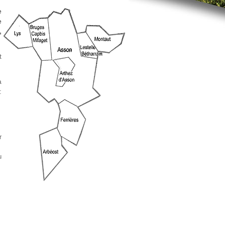
e
e
,
t
a
:
r
u