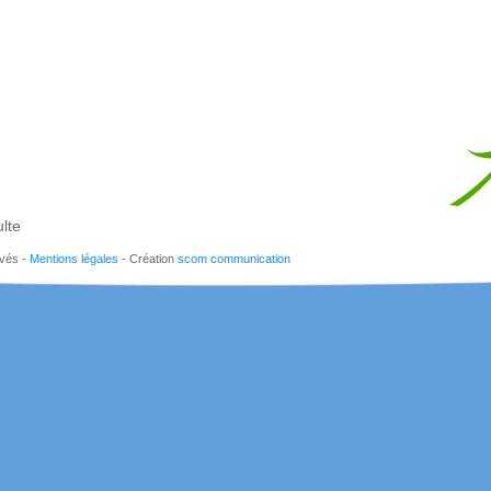
lte
rvés -
Mentions légales
- Création
scom communication