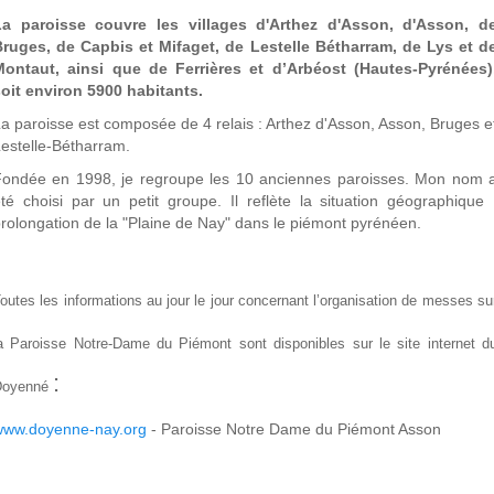
La paroisse couvre les villages d'Arthez d'Asson, d'Asson, d
Bruges, de Capbis et Mifaget, de Lestelle Bétharram, de Lys et d
Montaut, ainsi que de Ferrières et d’Arbéost (Hautes-Pyrénées)
soit environ 5900 habitants.
a paroisse est composée de 4 relais : Arthez d'Asson, Asson, Bruges e
Lestelle-Bétharram.
Fondée en 1998, je regroupe les 10 anciennes paroisses. Mon nom 
té choisi par un petit groupe. Il reflète la situation géographique 
rolongation de la "Plaine de Nay" dans le piémont pyrénéen.
outes les informations au jour le jour concernant l’organisation de messes su
a Paroisse Notre-Dame du Piémont sont disponibles sur le site internet d
:
Doyenné
www.doyenne-nay.org
- Paroisse Notre Dame du Piémont Asson