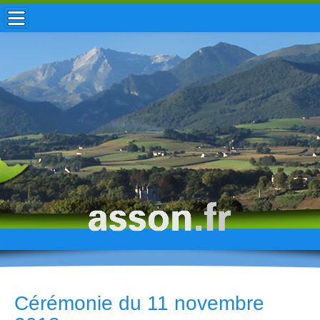
ACCUEIL / INFOS
MUNICIPALITÉ
VIE LOCALE
ENFANCE
TOURISME
HISTOIRE
Cérémonie du 11 novembre