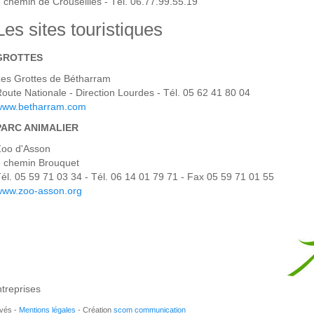
 chemin de Crouseilles - Tél. 06.77.99.55.19
Les sites touristiques
GROTTES
es Grottes de Bétharram
oute Nationale - Direction Lourdes - Tél. 05 62 41 80 04
www.betharram.com
PARC ANIMALIER
Zoo d'Asson
6 chemin Brouquet
él. 05 59 71 03 34 - Tél. 06 14 01 79 71 - Fax 05 59 71 01 55
www.zoo-asson.org
treprises
rvés -
Mentions légales
- Création
scom communication