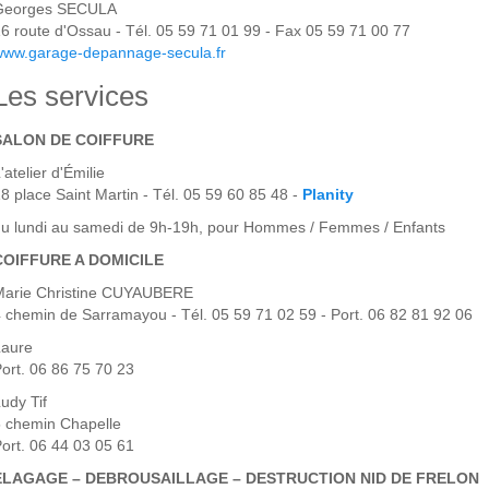
Georges SECULA
6 route d'Ossau - Tél. 05 59 71 01 99 - Fax 05 59 71 00 77
www.garage-depannage-secula.fr
Les services
SALON DE COIFFURE
'atelier d'Émilie
8 place Saint Martin - Tél. 05 59 60 85 48 -
Planity
u lundi au samedi de 9h-19h, pour Hommes / Femmes / Enfants
COIFFURE A DOMICILE
Marie Christine CUYAUBERE
 chemin de Sarramayou - Tél. 05 59 71 02 59 - Port. 06 82 81 92 06
Laure
ort. 06 86 75 70 23
udy Tif
 chemin Chapelle
ort. 06 44 03 05 61
ELAGAGE – DEBROUSAILLAGE – DESTRUCTION NID DE FRELON