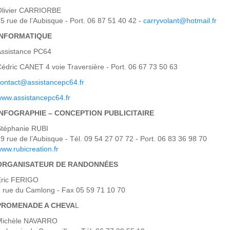
Olivier CARRIORBE
5 rue de l’Aubisque - Port. 06 87 51 40 42 -
carryvolant@hotmail.fr
INFORMATIQUE
Assistance PC64
édric CANET 4 voie Traversière - Port. 06 67 73 50 63
ontact@assistancepc64.fr
ww.assistancepc64.fr
INFOGRAPHIE – CONCEPTION PUBLICITAIRE
Stéphanie RUBI
9 rue de l’Aubisque - Tél. 09 54 27 07 72 - Port. 06 83 36 98 70
ww.rubicreation.fr
ORGANISATEUR DE RANDONNÉES
Eric FERIGO
 rue du Camlong - Fax 05 59 71 10 70
PROMENADE A CHEVA
L
Michèle NAVARRO