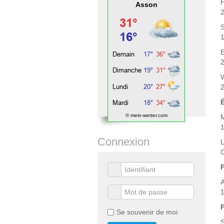
Asson
2
1
2
2
© mein-wetter.com
1
Connexion
C
1
Se souvenir de moi