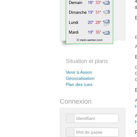
4
0
E
E
© mein-wetter.com
A
Situation et plans
G
Venir à Asson
Géoocalisation
Plan des rues
Connexion
A
H
A
H