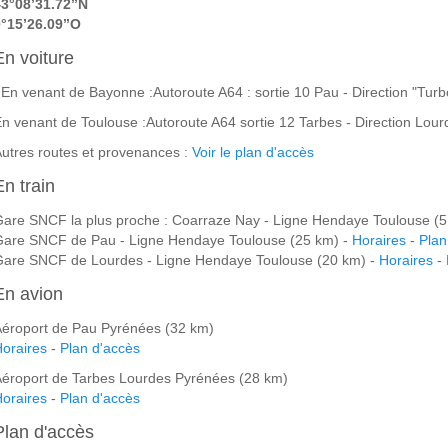
3°08’31.72’’N
°15’26.09’’O
En voiture
n venant de Bayonne :Autoroute A64 : sortie 10 Pau - Direction "Tu
n venant de Toulouse :Autoroute A64 sortie 12 Tarbes - Direction Lo
utres routes et provenances :
Voir le plan d'accès
En train
are SNCF la plus proche : Coarraze Nay - Ligne Hendaye Toulouse (5
Gare SNCF de Pau - Ligne Hendaye Toulouse (25 km) -
Horaires
-
Plan
Gare SNCF de Lourdes - Ligne Hendaye Toulouse (20 km) -
Horaires
-
En avion
éroport de Pau Pyrénées (32 km)
oraires
-
Plan d'accès
éroport de Tarbes Lourdes Pyrénées (28 km)
oraires
-
Plan d'accès
Plan d'accès