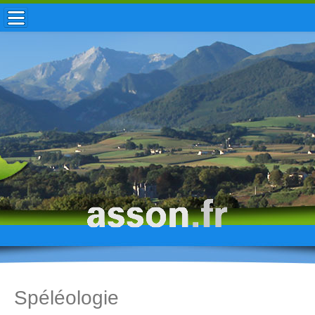
ACCUEIL / INFOS
MUNICIPALITÉ
VIE LOCALE
ENFANCE
TOURISME
HISTOIRE
Spéléologie