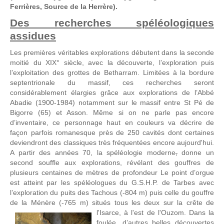
Ferrières, Source de la Herrère).
Des recherches spéléologiques
assidues
Les premières véritables explorations débutent dans la seconde
moitié du XIX° siècle, avec la découverte, l’exploration puis
l’exploitation des grottes de Betharram. Limitées à la bordure
septentrionale du massif, ces recherches seront
considérablement élargies grâce aux explorations de l’Abbé
Abadie (1900-1984) notamment sur le massif entre St Pé de
Bigorre (65) et Asson. Même si on ne parle pas encore
d’inventaire, ce personnage haut en couleurs va décrire de
façon parfois romanesque près de 250 cavités dont certaines
deviendront des classiques très fréquentées encore aujourd'hui.
A partir des années 70, la spéléologie moderne
,
donne un
second souffle aux explorations, révélant des gouffres de
plusieurs centaines de mètres de profondeur Le point d’orgue
est atteint par les spéléologues du G.S.H.P. de Tarbes avec
l’exploration du puits des Tachous (-804 m) puis celle du gouffre
de la Ménère (-765 m) situés tous les deux sur la crête de
l'Isarce, à l'est de
l'Ouzom. Dans la
foulée, d’autres belles découvertes