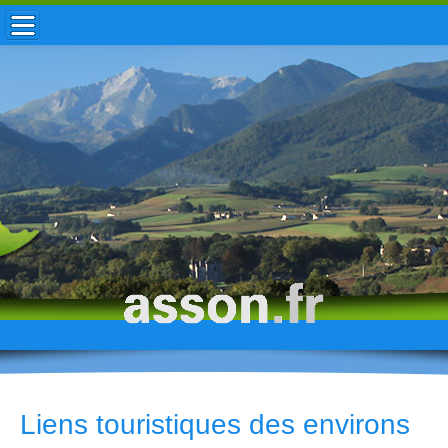
ACCUEIL / INFOS
MUNICIPALITÉ
VIE LOCALE
ENFANCE
TOURISME
HISTOIRE
Liens touristiques des environs