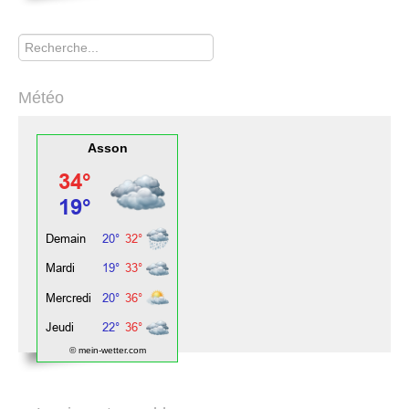
Rechercher
Météo
Asson
© mein-wetter.com