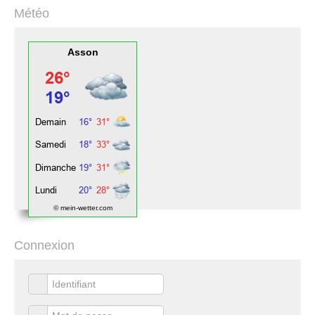
Météo
Asson
© mein-wetter.com
Connexion