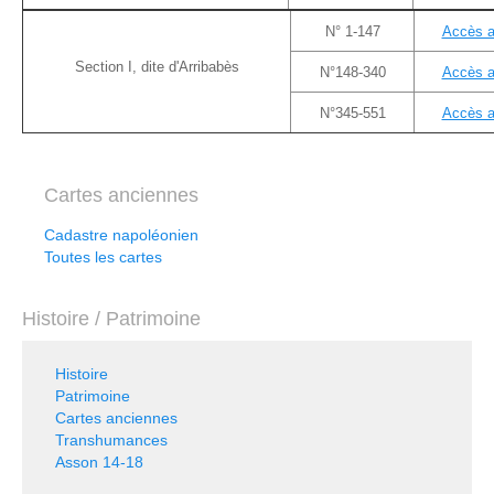
N° 1-147
Accès a
Section I, dite d'Arribabès
N°148-340
Accès a
N°345-551
Accès a
Cartes anciennes
Cadastre napoléonien
Toutes les cartes
Histoire / Patrimoine
Histoire
Patrimoine
Cartes anciennes
Transhumances
Asson 14-18