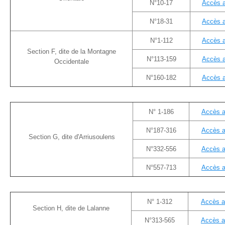
N°10-17
Accès 
N°18-31
Accès 
N°1-112
Accès 
Section F, dite de la Montagne
N°113-159
Accès 
Occidentale
N°160-182
Accès 
N° 1-186
Accès a
N°187-316
Accès a
Section G, dite d'Arriusoulens
N°332-556
Accès a
N°557-713
Accès a
N° 1-312
Accès a
Section H, dite de Lalanne
N°313-565
Accès a