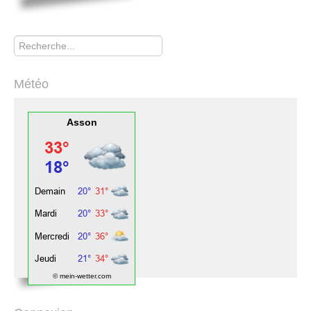
Rechercher
Météo
Asson
© mein-wetter.com