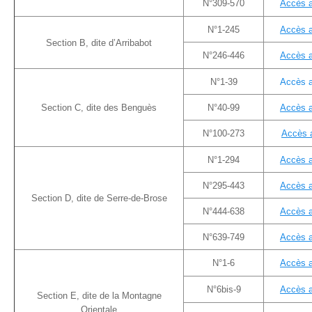
N°309-570
Accès 
N°1-245
Accès 
Section B, dite d’Arribabot
N°246-446
Accès 
N°1-39
Accès 
Section C, dite des Benguès
N°40-99
Accès 
N°100-273
Accès 
N°1-294
Accès 
N°295-443
Accès 
Section D, dite de Serre-de-Brose
N°444-638
Accès 
N°639-749
Accès 
N°1-6
Accès 
N°6bis-9
Accès 
Section E, dite de la Montagne
Orientale