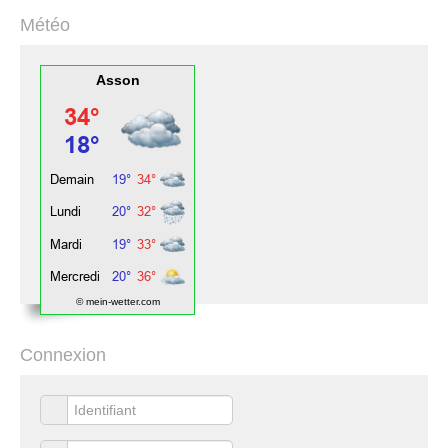
Météo
Asson
© mein-wetter.com
Connexion