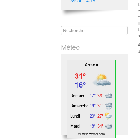
Asson 14-18
L
e
l
Rechercher
L
s
A
Météo
d
Asson
© mein-wetter.com