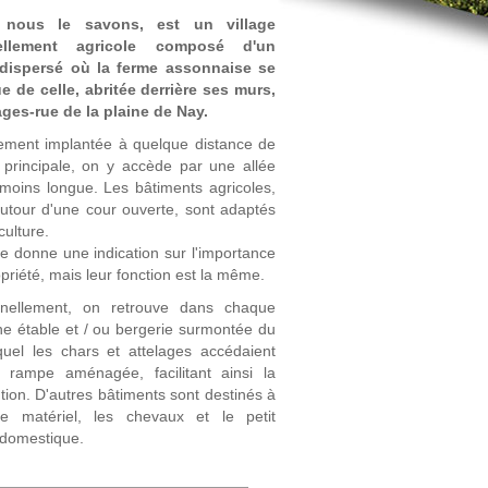
 nous le savons, est un village
iellement agricole composé d'un
 dispersé où la ferme assonnaise se
e de celle, abritée derrière ses murs,
ages-rue de la plaine de Nay.
ement implantée à quelque distance de
e principale, on y accède par une allée
moins longue. Les bâtiments agricoles,
autour d'une cour ouverte, sont adaptés
culture.
lle donne une indication sur l'importance
opriété, mais leur fonction est la même.
onnellement, on retrouve dans chaque
e étable et / ou bergerie surmontée du
quel les chars et attelages accédaient
 rampe aménagée, facilitant ainsi la
ion. D'autres bâtiments sont destinés à
 le matériel, les chevaux et le petit
 domestique.