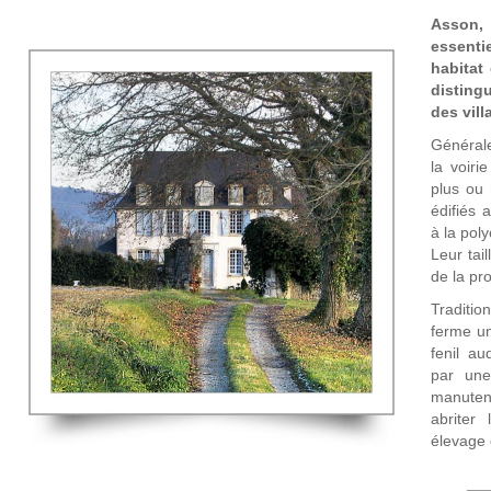
Asson,
essent
habitat
distingu
des vill
Général
la voiri
plus ou 
édifiés 
à la poly
Leur tai
de la pr
Traditi
ferme un
fenil au
par une
manutent
abriter
élevage