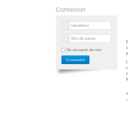
Connexion
E
c
Se souvenir de moi
p
L
c
b
R
©