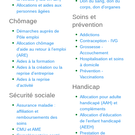
Don du sang, don du
Allocations et aides aux
corps, don d'organes
personnes âgées
Soins et
Chômage
prévention
Démarches auprès de
Addictions
Pôle emploi
Contraception - IVG
Allocation chômage
Grossesse -
d'aide au retour à l'emploi
Accouchement
(ARE)
Hospitalisation et soins
Aides à la formation
à domicile
Aides à la création ou la
Prévention -
reprise d'entreprise
Vaccinations
Aides à la reprise
d'activité
Handicap
Sécurité sociale
Allocation pour adulte
handicapé (AAH) et
Assurance maladie :
compléments
affiliation et
Allocation d'éducation
remboursements des
de l'enfant handicapé
soins
(AEEH)
CMU et AME
Prestation de