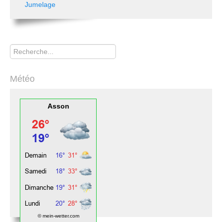
Jumelage
Rechercher
Météo
Asson
© mein-wetter.com