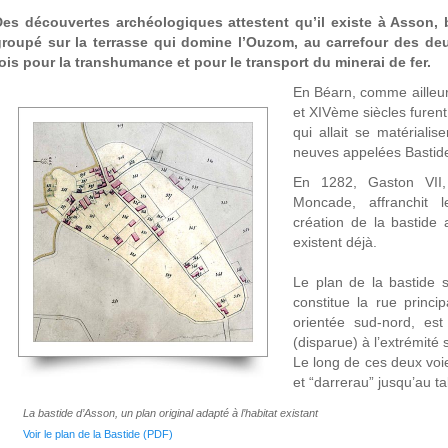
Des découvertes archéologiques attestent qu’il existe à Asson,
groupé sur la terrasse qui domine l’Ouzom, au carrefour des de
ois pour la transhumance et pour le transport du minerai de fer.
En Béarn, comme ailleur
et XIVème siècles furen
qui allait se matériali
neuves appelées Bastid
En 1282, Gaston VII
Moncade, affranchit l
création de la bastide
existent déjà.
Le plan de la bastide s
constitue la rue princi
orientée sud-nord, est
(disparue) à l’extrémité 
Le long de ces deux voie
et “darrerau” jusqu’au ta
La bastide d’Asson, un plan original adapté à l’habitat existant
Voir le plan de la Bastide (PDF)