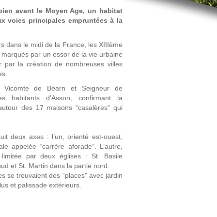
 bien avant le Moyen Age, un habitat
ux voies principales empruntées à la
s dans le midi de la France, les XIIIème
t marqués par un essor de la vie urbaine
ser par la création de nombreuses villes
es.
, Vicomte de Béarn et Seigneur de
es habitants d’Asson, confirmant la
 autour des 17 maisons “casalères” qui
uit deux axes : l’un, orienté est-ouest,
pale appelée “carrère aforade”. L’autre,
 limitée par deux églises : St. Basile
sud et St. Martin dans la partie nord.
s se trouvaient des “places” avec jardin
lus et palissade extérieurs.