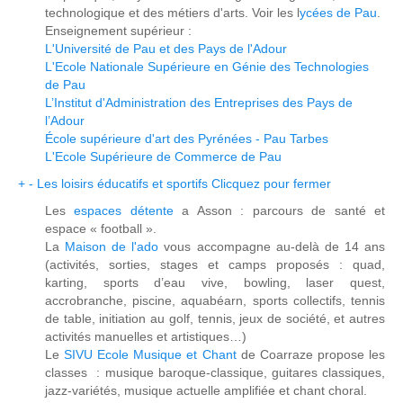
technologique et des métiers d'arts. Voir les l
ycées de Pau
.
Enseignement supérieur :
L'Université de Pau et des Pays de l'Adour
L'Ecole Nationale Supérieure en Génie des Technologies
de Pau
L’Institut d'Administration des Entreprises des Pays de
l’Adour
École supérieure d'art des Pyrénées - Pau Tarbes
L'Ecole Supérieure de Commerce de Pau
+
-
Les loisirs éducatifs et sportifs
Clicquez pour fermer
Les
espaces détente
a Asson : parcours de santé et
espace « football ».
La
Maison de l'ado
vous accompagne au-delà de 14 ans
(activités, sorties, stages et camps proposés : quad,
karting, sports d’eau vive, bowling, laser quest,
accrobranche, piscine, aquabéarn, sports collectifs, tennis
de table, initiation au golf, tennis, jeux de société, et autres
activités manuelles et artistiques…)
Le
SIVU Ecole Musique et Chant
de Coarraze propose les
classes : musique baroque-classique, guitares classiques,
jazz-variétés, musique actuelle amplifiée et chant choral.