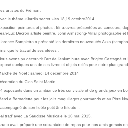
Les
artistes du Piémont
vec le thème «Jardin secret »les 18,19 octobre2014.
xposition peintures et photos : 55 œuvres présentées au concours, d
ean-Luc Decron artiste peintre, John Armstrong-Millar photographe et
lorence Sampietro a présenté les dernières nouveautés Azza (scrapb
insi que le travail de ses élèves .
ous avons pu découvrir l’art de l’enluminure avec Brigitte Castagné et 
xposé quelques uns de ses livres et objets reliés pour notre plus grand p
Marché de Noël
: samedi 14 décembre 2014
écoration du Clos Saint Martin,
4 exposants dans un ambiance très conviviale et de grands jeux en boi
erci à Bernadette pour les jolis maquillages gourmands et au Père Noë
ccompagné de son fidèle petit âne Biloute ..
Bal
trad
’
avec La Saucisse Musicale le 16 mai 2015.
runo avait préparé une soixantaine de repas pour nos amis gersois en 