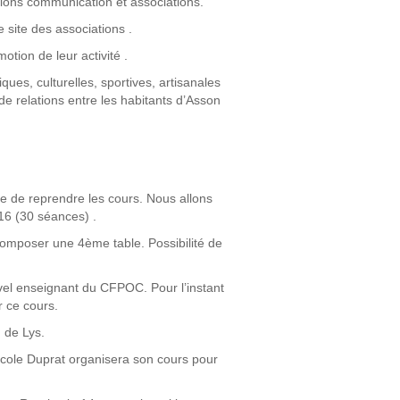
sions communication et associations.
le site des associations .
ion de leur activité .
ues, culturelles, sportives, artisanales
 de relations entre les habitants d’Asson
âte de reprendre les cours. Nous allons
016 (30 séances) .
composer une 4ème table. Possibilité de
uvel enseignant du CFPOC. Pour l’instant
r ce cours.
n de Lys.
Nicole Duprat organisera son cours pour