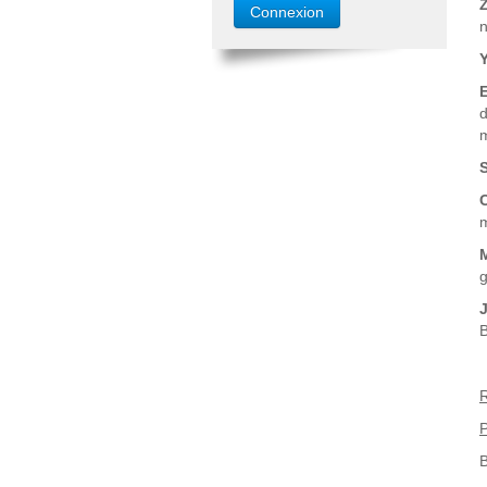
n
d
m
m
g
B
R
P
B