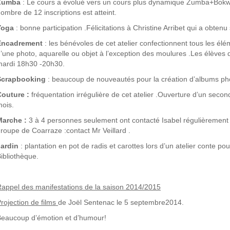
Zumba
: Le cours a évolué vers un cours plus dynamique Zumba+Bokwa 
ombre de 12 inscriptions est atteint.
Yoga
: bonne participation .Félicitations à Christine Arribet qui a obten
Encadrement
: les bénévoles de cet atelier confectionnent tous les él
’une photo, aquarelle ou objet à l’exception des moulures .Les élèves d’
ardi 18h30 -20h30.
Scrapbooking
: beaucoup de nouveautés pour la création d’albums pho
Couture :
fréquentation irrégulière de cet atelier .Ouverture d’un sec
ois.
Marche
:
3 à 4 personnes seulement ont contacté Isabel régulièrement
roupe de Coarraze :contact Mr Veillard .
Jardin
: plantation en pot de radis et carottes lors d’un atelier conte po
ibliothèque.
appel des manifestations de la saison 2014/
2015
rojection de films
de Joël Sentenac le 5 septembre2014.
eaucoup d’émotion et d’humour!