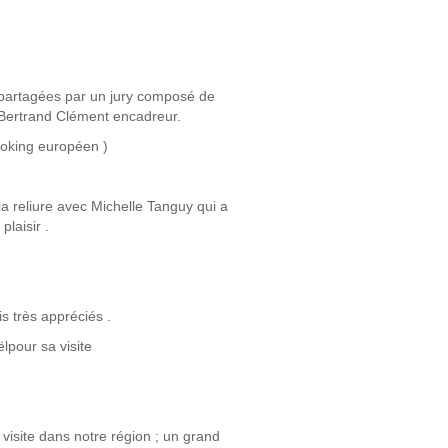
épartagées par un jury composé de
 Bertrand Clément encadreur.
ooking européen )
la reliure avec Michelle Tanguy qui a
laisir .
s très appréciés .
lpour sa visite
visite dans notre région ; un grand