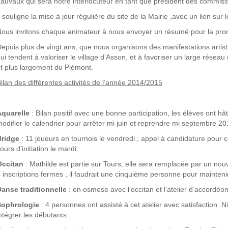
auvaux qui sera notre interlocuteur en tant que président des commis
l souligne la mise à jour régulière du site de la Mairie ,avec un lien sur 
ous invitons chaque animateur à nous envoyer un résumé pour la promot
epuis plus de vingt ans, que nous organisons des manifestations artistiq
ui tendent à valoriser le village d’Asson, et à favoriser un large réseau
t plus largement du Piémont.
ilan des différentes activités de l’année
2014/2015
Aquarelle
: Bilan positif avec une bonne participation, les élèves ont h
odifier le calendrier pour arrêter mi juin et reprendre mi septembre 2
Bridge
: 11 joueurs en tournois le vendredi ; appel à candidature pour 
ours d’initiation le mardi.
Occitan
: Mathilde est partie sur Tours, elle sera remplacée par un no
 inscriptions fermes , il faudrait une cinquième personne pour mainteni
Danse
traditionnelle
: en osmose avec l’occitan et l’atelier d’accordéo
Sophrologie
: 4 personnes ont assisté à cet atelier avec satisfaction .
ntégrer les débutants .