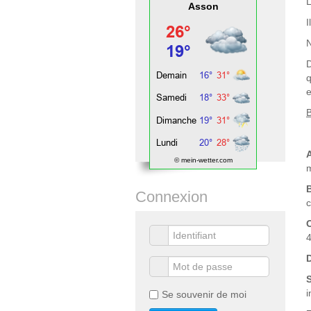
L
Asson
I
N
D
q
e
B
© mein-wetter.com
m
Connexion
c
4
i
Se souvenir de moi