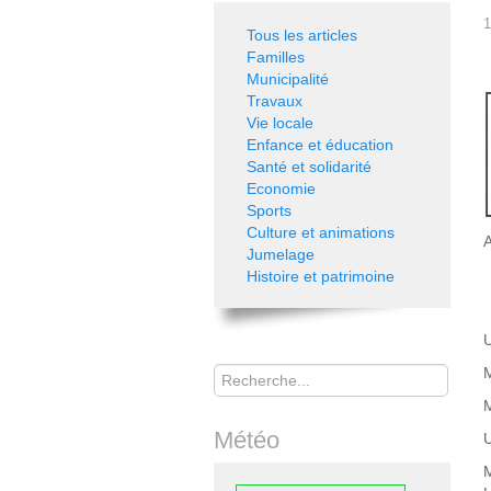
1
Tous les articles
Familles
Municipalité
Travaux
Vie locale
Enfance et éducation
Santé et solidarité
Economie
Sports
Culture et animations
A
Jumelage
Histoire et patrimoine
B
U
Rechercher
M
M
Météo
U
M