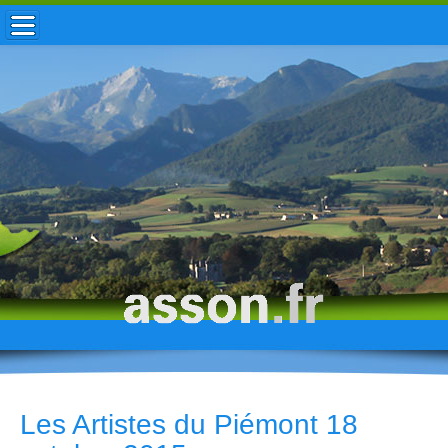
ACCUEIL / INFOS
MUNICIPALITÉ
VIE LOCALE
ENFANCE
TOURISME
HISTOIRE
Les Artistes du Piémont 18