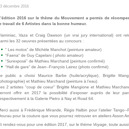
3 décembre 2016
L’édition 2016 sur le thème du Mouvement a permis de récompe
e travail de 6 Artistes dans la bonne humeur.
laminiac, Vaza et Craig Dawson (un vrai jury international) ont ret
armi les 32 oeuvres présentées au concours :
“ Les motos” de Michèle Manchot (peinture amateur)
“Faena” de Guy Capelani ( photo amateur)
“Surexposé” de Mathieu Marchand (peinture confirmé)
“Hall de gare” de Jean-­‐François Lairez (photo confirmé)
e public a choisi Maurice Barbe (huile/acrylique), Brigitte Mang
photographie) et Mathieu Marchand (peinture à l’eau).
es 2 artistes “coup de coeur” Brigitte Mangione et Mathieu Marchan
erront offrir en 2017 la possibilité d’exposer auprès de leur parr
espectivement à la Galerie Pietro à Nay et Road 64.
erci aussi à Frédérique Mirande, Régis Halbin pour l’atelier Tango-­‐
ourau pour la couture que vous pourrez retrouver en ateliers Asson An
t rendez-vous pour une édition 2017, sur le thème
Voyage
, toute auss