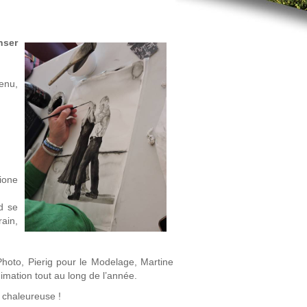
nser
enu,
ione
d se
ain,
Photo, Pierig pour le Modelage, Martine
imation tout au long de l’année.
i chaleureuse !