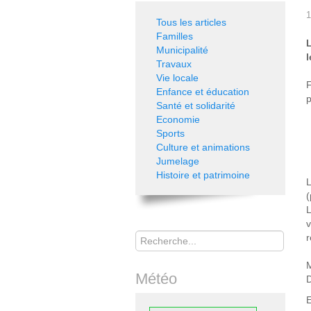
1
Tous les articles
Familles
Municipalité
l
Travaux
Vie locale
F
Enfance et éducation
p
Santé et solidarité
Economie
Sports
Culture et animations
Jumelage
Histoire et patrimoine
L
(
L
v
Rechercher
r
M
Météo
D
E