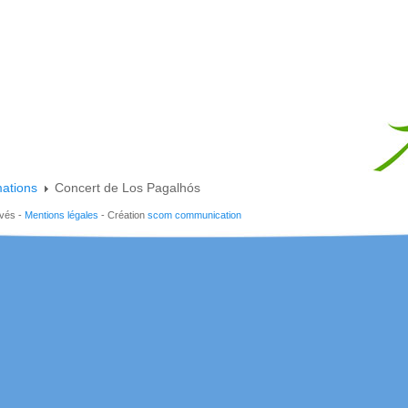
mations
Concert de Los Pagalhós
rvés -
Mentions légales
- Création
scom communication