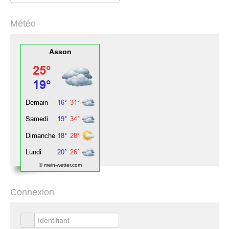
Météo
Asson
© mein-wetter.com
Connexion