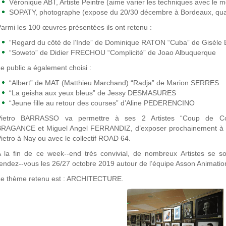
Véronique ABT, Artiste Peintre (aime varier les techniques avec le 
SOPATY, photographe (expose du 20/30 décembre à Bordeaux, quai 
armi les 100 œuvres présentées ils ont retenu :
“Regard du côté de l’Inde” de Dominique RATON “Cuba” de Gisèl
“Soweto” de Didier FRECHOU “Complicité” de Joao Albuquerque
e public a également choisi :
“Albert” de MAT (Matthieu Marchand) “Radja” de Marion SERRES
“La geisha aux yeux bleus” de Jessy DESMASURES
“Jeune fille au retour des courses” d’Aline PEDERENCINO
Pietro BARRASSO va permettre à ses 2 Artistes “Coup de C
BRAGANCE et Miguel Angel FERRANDIZ, d’exposer prochainement à 
ietro à Nay ou avec le collectif ROAD 64.
 la fin de ce week-­‐end très convivial, de nombreux Artistes se s
endez-­‐vous les 26/27 octobre 2019 autour de l’équipe Asson Animatio
Le thème retenu est : ARCHITECTURE.