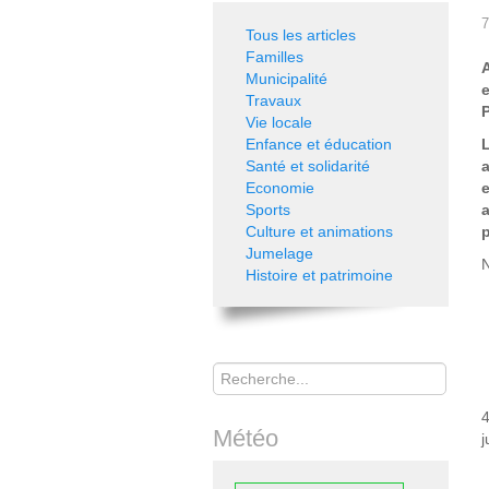
7
Tous les articles
Familles
Municipalité
Travaux
P
Vie locale
Enfance et éducation
Santé et solidarité
Economie
Sports
Culture et animations
p
Jumelage
N
Histoire et patrimoine
Rechercher
4
Météo
j