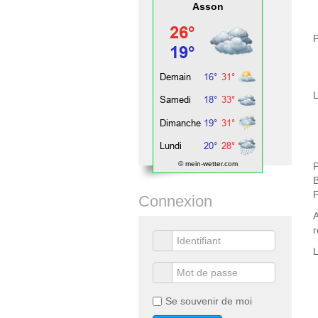
Asson
P
L
© mein-wetter.com
P
Connexion
A
r
Se souvenir de moi