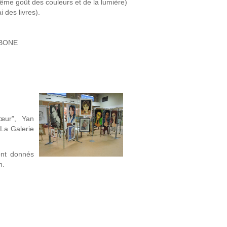
même goût des couleurs et de la lumière)
des livres).
e BONE
œur”, Yan
La Galerie
ont donnés
n.