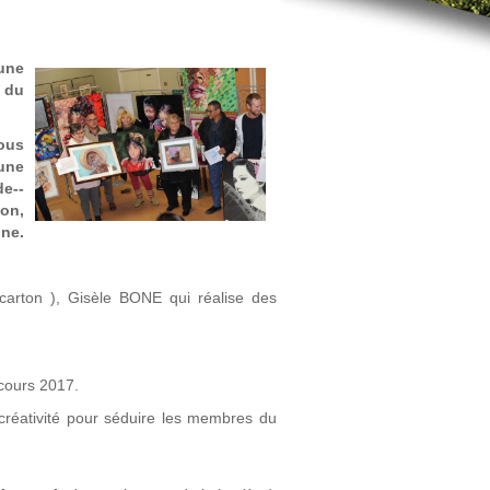
une
 du
ous
une
de-­
on,
ine.
e carton ), Gisèle BONE qui réalise des
cours 2017.
créativité pour séduire les membres du