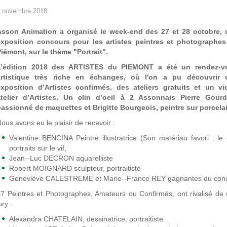
 novembre 2018
Asson Animation a organisé le week-end des 27 et 28 octobre, 
exposition concours pour les
artistes
peintres et photographes
iémont, sur le thème "Portrait".
L’édition 2018 des ARTISTES du PIEMONT a été un rendez­‐v
artistique très riche en échanges, où l'on a pu découvrir 
exposition d’Artistes confirmés, des ateliers gratuits et un vi
atelier d’Artistes. Un clin d’oeil à 2 Assonnais Pierre Gourd
assionné de maquettes et Brigitte Bourgeois, peintre sur porcela
ous avons eu le plaisir de recevoir :
Valentine BENCINA Peintre illustratrice (Son matériau favori : l
portraits sur le vif,
Jean-‐Luc DECRON aquarelliste
Robert MOIGNARD sculpteur, portraitiste
Geneviève CALESTREME et Marie-­‐France REY gagnantes du con
7 Peintres et Photographes, Amateurs ou Confirmés, ont rivalisé de 
ury :
Alexandra CHATELAIN, dessinatrice, portraitiste