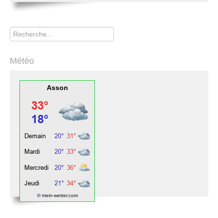
Rechercher
Météo
Asson
© mein-wetter.com